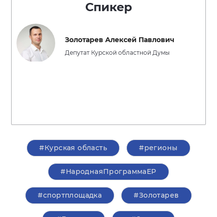
Спикер
Золотарев Алексей Павлович
Депутат Курской областной Думы
#Курская область
#регионы
#НароднаяПрограммаЕР
#спортплощадка
#Золотарев