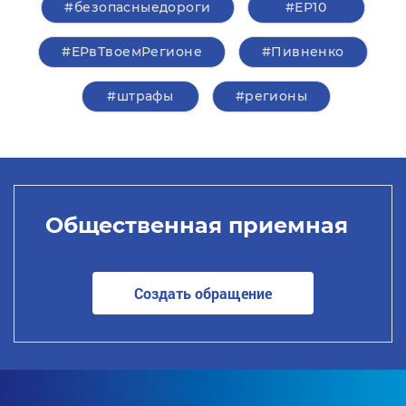
#безопасныедороги
#ЕР10
#ЕРвТвоемРегионе
#Пивненко
#штрафы
#регионы
Общественная приемная
Создать обращение