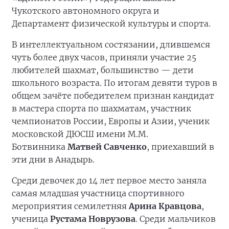
депутатов Степновского муниципального
округа
Евгения Воронина
.
Мероприятия ко Дню физкультурника также
состоялись в Предгорном, Шпаковском и
других округах.
На площадке Чукотского окружного
профильного лицея в Чукотке в рамках
марафона «Сила России» состоялся
шахматный турнир, организаторами которого
выступили региональный совет сторонников
«Единой России», Федерация шахмат
Чукотского автономного округа и
Департамент физической культуры и спорта.
В интеллектуальном состязании, длившемся
чуть более двух часов, приняли участие 25
любителей шахмат, большинство — дети