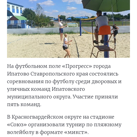
сделать спортивный квест. На следующий год
планируем его расширить», —
рассказал член
регионального совета сторонников «Единой
России», директор Генической спортшколы,
главный судья соревнований
Владимир
Семилетов
.
Победители получили кубки и медали,
дипломы. Всем участникам вручили
сертификаты.