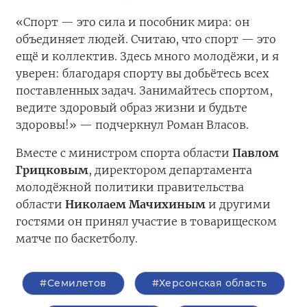
На лыжном стадионе в парке «Дружба» в
Тамбове состоялась зарядка с двукратным
олимпийским чемпионом по греко-римской
борьбе, заслуженным мастером спорта,
финалистом шоу «Титаны»
Романом
Власовым
. Она и собрала множество
желающих начать день активно.
«Спорт — это сила и пособник мира: он
объединяет людей. Считаю, что спорт — это
ещё и коллектив. Здесь много молодёжи, и я
уверен: благодаря спорту вы добьётесь всех
поставленных задач. Занимайтесь спортом,