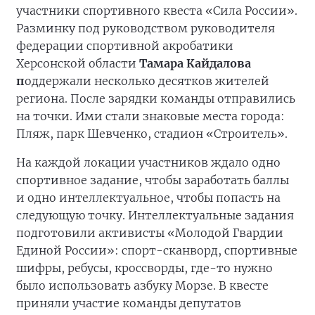
здорового образа жизни, вовлекать людей
разных поколений в активный досуг и
создавать атмосферу единства вокруг общих
ценностей. Все победители в общекомандном
зачете получили заслуженные медали и
почётные кубки — символы их активной
жизненной позиции», — отметил Эдуард
Шонов.
В Геническе Херсонской области в 8 утра на
зарядку перед штабом общественной
поддержки «Единой России» вышли
участники спортивного квеста «Сила России».
Разминку под руководством руководителя
федерации спортивной акробатики
Херсонской области
Тамара Кайдалова
п
оддержали несколько десятков жителей
региона. После зарядки команды отправились