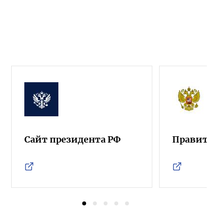
#Деньфизкультурника
#Воронина
#Ставропольский край
#Чукотский автономный округ
#Спицын
#Корольков
#Руднев
#Шонов
#Москва
#Тамбовская область