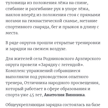
На стадионе «Олимпийский» в селе
Новоселицком состоялся фестиваль ГТО.
Участниками стали сборные команды
партактива округа. Соревновались в
различных дисциплинах: поднимание
туловища из положения лёжа на спине,
сгибание и разгибание рук в упоре лёжа,
наклон вперёд из положения стоя с прямыми
ногами на гимнастической скамье, метание
спортивного снаряда, бег и прыжок в длину с
места.