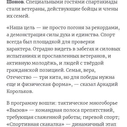
По приглашению организаторов на
мероприятие приехали Герой РФ, депутат
Мосгордумы
Аркадий Корольков
; депутат
Мосгордумы, руководитель рабочей группы
МГД по поддержке участников СВО и их семей
Максим Руднев
; а также участник СВО
Эдуард
Шонов
. Специальными гостями спартакиады
стали ветераны, действующие бойцы и члены
их семей.
«Наша цель — не просто погоня за рекордами,
а демонстрация силы духа и единства. Спорт
всегда был площадкой для проверки