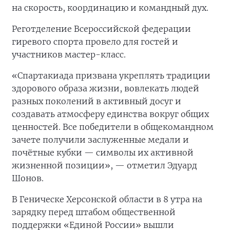
характера. Отрадно видеть в забегах и силовых
испытаниях и прославленных ветеранов, и
активную молодёжь, и людей с твёрдой
гражданской позицией. Семья, вера,
Отечество — три кита, но для победы нужна
еще и физическая форма», — сказал Аркадий
Корольков.
В программу вошли: тактическое многоборье
«Вызов» — командная полоса препятствий,
требующая слаженной работы; гиревой спорт;
«Спортивная скакалка» — динамичный этап
на скорость, координацию и командный дух.
Реготделение Всероссийской федерации
гиревого спорта провело для гостей и
участников мастер-класс.
«Спартакиада призвана укреплять традиции