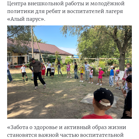
В ряде округов прошли открытые тренировки
и зарядки на свежем воздухе.
Для жителей села Родниковского Арзгирского
округа провели «Зарядку с легендой».
Комплекс упражнений собравшиеся
выполняли под руководством опытного
тренера, Отличника народного просвещения,
который работает в сфере образования и
спорта уже 45 лет,
Анатолия Винника
.
Общеукрепляющая зарядка состоялась на базе
Центра внешкольной работы и молодёжной
политики для ребят и воспитателей лагеря
«Алый парус».