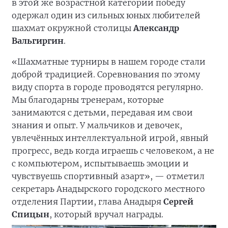
школьного возраста. По итогам девяти туров в
общем зачёте победителем признан кандидат
в мастера спорта по шахматам, участник
чемпионатов России, Европы и Азии, ученик
московской ДЮСШ имени М.М.
Ботвинника
Матвей Савченко
, приехавший в
эти дни в Анадырь.
Среди девочек до 14 лет первое место заняла
самая младшая участница спортивного
мероприятия семилетняя
Арина Кравцова
,
ученица
Рустама Новрузова
. Среди мальчиков
в этой же возрастной категории победу
одержал один из сильных юных любителей
шахмат окружной столицы
Александр
Вальгиргин
.
«Шахматные турниры в нашем городе стали
доброй традицией. Соревнования по этому