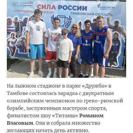
виду спорта в городе проводятся регулярно.
Мы благодарны тренерам, которые
занимаются с детьми, передавая им свои
знания и опыт. У мальчиков и девочек,
увлечённых интеллектуальной игрой, явный
прогресс, ведь когда играешь с человеком, а не
с компьютером, испытываешь эмоции и
чувствуешь спортивный азарт», — отметил
секретарь Анадырского городского местного
отделения Партии, глава Анадыря
Сергей
Спицын
, который вручал награды.