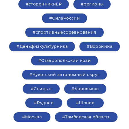
ведите здоровый образ жизни и будьте
здоровы!» — подчеркнул Роман Власов.
Вместе с министром спорта области
Павлом
Грицковым
, директором департамента
молодёжной политики правительства
области
Николаем Мачихиным
и другими
гостями он принял участие в товарищеском
матче по баскетболу.
#Семилетов
#Херсонская область
#сторонникиЕР
#регионы
#СилаРоссии
#спортивныесоревнования