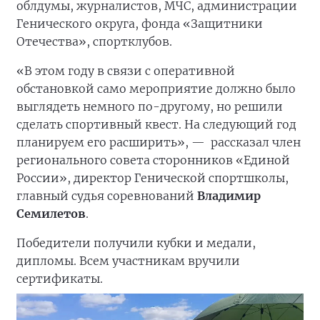
на точки. Ими стали знаковые места города:
Пляж, парк Шевченко, стадион «Строитель».
На каждой локации участников ждало одно
спортивное задание, чтобы заработать баллы
и одно интеллектуальное, чтобы попасть на
следующую точку. Интеллектуальные задания
подготовили активисты «Молодой Гвардии
Единой России»: спорт-сканворд, спортивные
шифры, ребусы, кроссворды, где-то нужно
было использовать азбуку Морзе. В квесте
приняли участие команды депутатов
облдумы, журналистов, МЧС, администрации
Генического округа, фонда «Защитники
Отечества», спортклубов.
«В этом году в связи с оперативной
обстановкой само мероприятие должно было
выглядеть немного по-другому, но решили