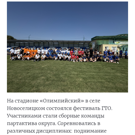
На футбольном поле «Прогресс» города
Ипатово Ставропольского края состоялись
соревнования по футболу среди дворовых и
уличных команд Ипатовского
муниципального округа. Участие приняли
пять команд.
В Красногвардейском округе на стадионе
«Союз» организовали турнир по пляжному
волейболу в формате «микст».