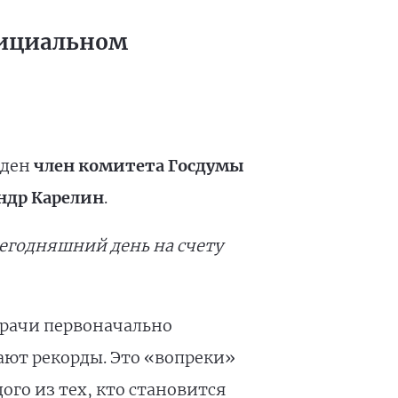
фициальном
жден
член комитета Госдумы
ндр Карелин
.
сегодняшний день на счету
врачи первоначально
ают рекорды. Это «вопреки»
ого из тех, кто становится