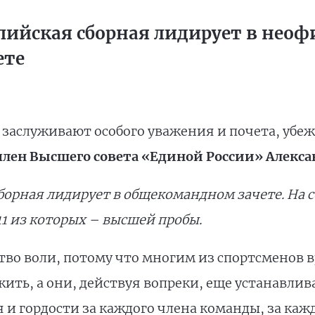
пийская сборная лидирует в нео
ете
аслуживают особого уважения и почета, убе
лен Высшего совета «Единой России» Алекса
борная лидирует в общекомандном зачете. На 
1 из которых – высшей пробы.
ство воли, потому что многим из спортсменов 
ить, а они, действуя вопреки, еще устанавлив
 и гордости за каждого члена команды, за кажд