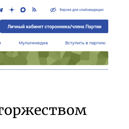
Версия для слабовидящих
Личный кабинет сторонника/члена Партии
я
Мультимедиа
Вступить в партию
Центральный совет сторонников партии «Единая Россия»
 торжеством