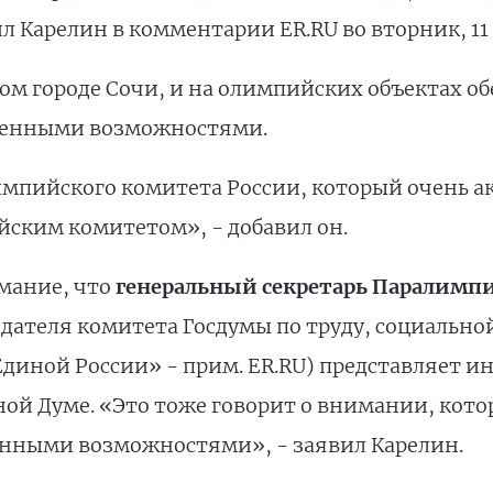
ил Карелин в комментарии ER.RU во вторник, 11
мом городе Сочи, и на олимпийских объектах о
иченными возможностями.
импийского комитета России, который очень ак
ким комитетом», - добавил он.
мание, что
генеральный секретарь Паралимпи
дателя комитета Госдумы по труду, социально
Единой России» - прим. ER.RU) представляет и
ой Думе. «Это тоже говорит о внимании, котор
енными возможностями», - заявил Карелин.