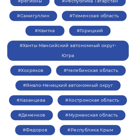
#регионы
#Республика Татарстан
#Самигуллин
#Тюменская область
#Квитка
#Горицкий
#Ханты-Мансийский автономный округ-
Югра
#Хохряков
#Челябинская область
#Ямало-Ненецкий автономный округ
#Казанцева
#Костромская область
#Деменков
#Мурманская область
#Федоров
#Республика Крым