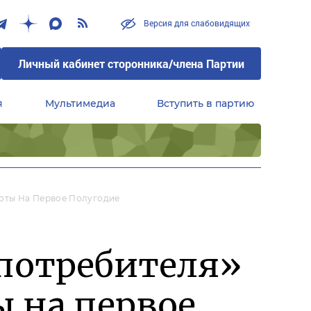
Версия для слабовидящих
Личный кабинет сторонника/члена Партии
я
Мультимедиа
Вступить в партию
Центральный совет сторонников партии «Единая Россия»
оты На Первое Полугодие
потребителя»
 на первое