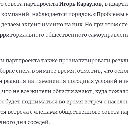
го совета партпроекта
Игорь Караулов
, в кварт
омпаний, наблюдается порядок. «Проблемы на
е делаем акцент именно на них. Но при этом сл
ерриториального общественного самоуправлени
ты партпроекта также проанализировали резу
орке снега в зимнее время, отметив, что ос
 реакция на изменения погодных условий и не
что не все жители области знают, куда пожалов
с будет подниматься во время встреч с населен
я встреча с членами общественного совета па
ного дня соседей.