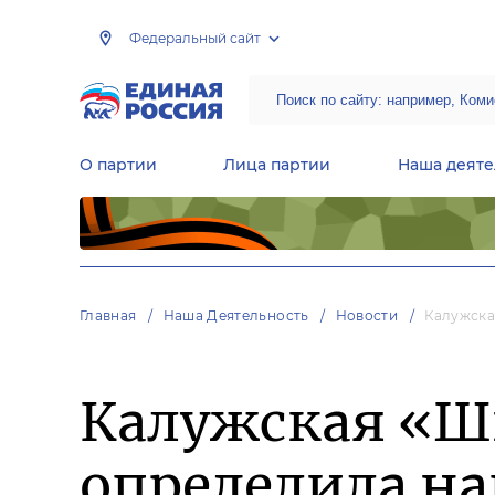
Федеральный сайт
О партии
Лица партии
Наша деяте
Центральная общественная приемная Председателя партии «Единая Россия»
Народная программа «Единой России»
Региональные общ
Руководящий состав Межрегиональных координационных советов
Центральная контрольная комиссия партии
Главная
Наша Деятельность
Новости
Калужска
Калужская «Ш
определила на