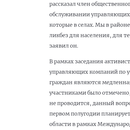
рассказал член общественно
обслуживании управляющих к
которые в селах. Мы в район
ликбез для населения, для т
заявил он.
В рамках заседания активис
управляющих компаний по уб
граждан являются медленная
участниками было отмечено, 
не проводится, данный вопро
первом полугодии планируетс
области в рамках Международ