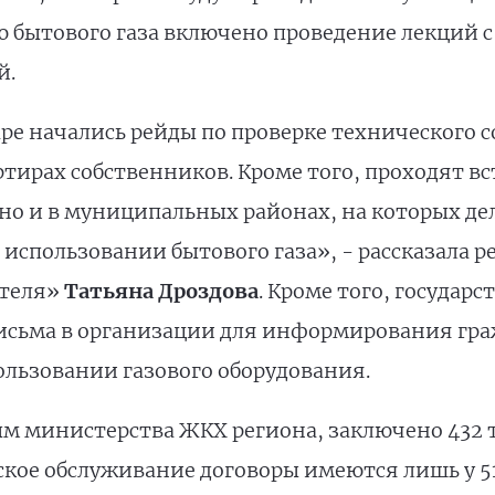
 бытового газа включено проведение лекций 
й.
аре начались рейды по проверке технического
ртирах собственников. Кроме того, проходят в
о и в муниципальных районах, на которых дела
 использовании бытового газа», - рассказала
ителя»
Татьяна Дроздова
. Кроме того, госуда
сьма в организации для информирования граж
ользовании газового оборудования.
ым министерства ЖКХ региона, заключено 432 
еское обслуживание договоры имеются лишь у 5