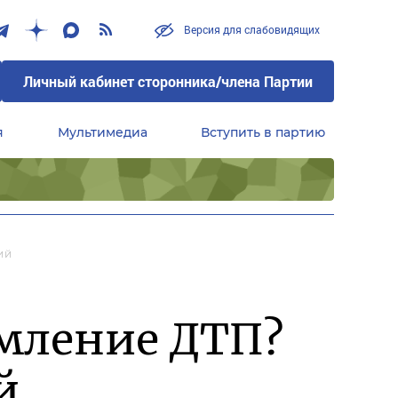
Версия для слабовидящих
Личный кабинет сторонника/члена Партии
я
Мультимедиа
Вступить в партию
Центральный совет сторонников партии «Единая Россия»
ий
рмление ДТП?
й