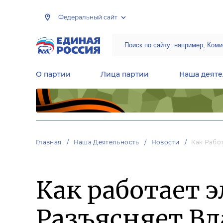
Федеральный сайт
О партии
Лица партии
Наша деяте
Центральная общественная приемная Председателя партии «Единая Россия»
Народная программа «Единой России»
Региональные общ
Руководящий состав Межрегиональных координационных советов
Центральная контрольная комиссия партии
Главная
Наша Деятельность
Новости
Как Рабо
Как работает 
Разъясняет В