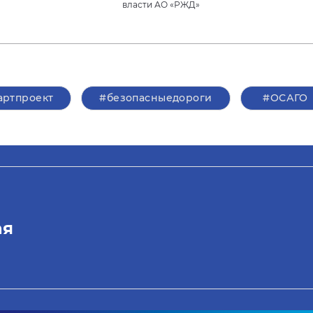
власти АО «РЖД»
артпроект
#безопасныедороги
#ОСАГО
ая