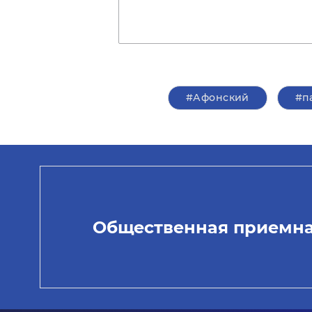
#Афонский
#п
Общественная приемн