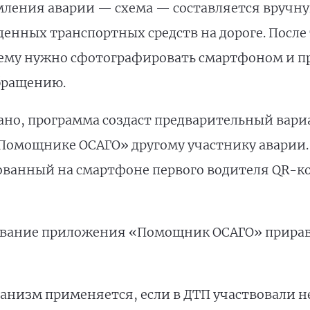
ения аварии — схема — составляется вручную
нных транспортных средств на дороге. После т
хему нужно сфотографировать смартфоном и п
бращению.
ано, программа создаст предварительный вари
Помощнике ОСАГО» другому участнику аварии.
ванный на смартфоне первого водителя QR-к
зование приложения «Помощник ОСАГО» прирав
анизм применяется, если в ДТП участвовали не