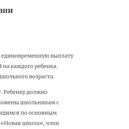
изни
ми единовременную выплату
 на каждого ребенка.
школьного возраста.
т. Ребенку должно
оложены школьникам с
ающимся по основным
 «Новая школа», член