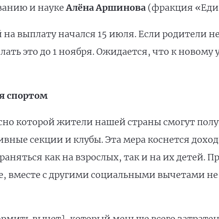
ванию и науке
Алёна Аршинова
(фракция «Еди
на выплату начался 15 июля. Если родители н
елать это до 1 ноября. Ожидается, что к новому
я спортом
асно которой жители нашей страны смогут пол
вные секции и клубы. Эта мера коснется доход
траняться как на взрослых, так и на их детей. 
, вместе с другими социальными вычетами не
рмить вычет], который меньше всего затратен