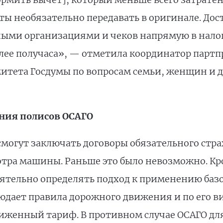
нты необязательно передавать в оригинале. Дос
ными организациями и чеков напрямую в налог
олее получаса», — отметила координатор партп
итета Госдумы по вопросам семьи, женщин и 
ния полисов ОСАГО
 смогут заключать договоры обязательного стр
тра машины. Раньше это было невозможно. Кром
ятельно определять подход к применению базо
юдает правила дорожного движения и по его ви
иженный тариф. В противном случае ОСАГО для