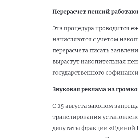
Перерасчет пенсий работа
Эта процедура проводится е
начисляются с учетом накопи
перерасчета писать заявление
вырастут накопительная пен
государственного софинанс
Звуковая реклама из громко
С 25 августа законом запрещ
транслирования установлено
депутаты фракции «Единой Р