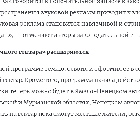
Как говорится в пояснительной записке к зако
пространения звуковой рекламы приводит к зл
уковая реклама становится навязчивой и отр
ждан», — отмечают авторы законодательной и
чного гектара» расширяются
ной программе землю, освоил и оформил ее в со
гектар. Кроме того, программа начала действо
стки теперь можно будет в Ямало-Ненецком авт
льской и Мурманской областях, Ненецком авто
ь на гектар пока смогут местные жители, остал