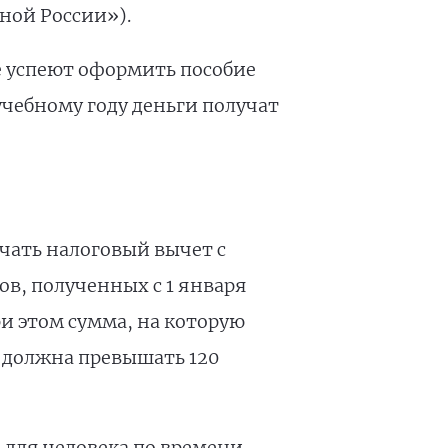
ной России»).
е успеют оформить пособие
 учебному году деньги получат
учать налоговый вычет с
ов, полученных с 1 января
При этом сумма, на которую
 должна превышать 120
 для человека по времени —