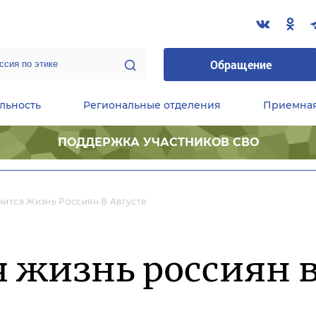
Обращение
льность
Региональные отделения
Приемна
ПОДДЕРЖКА УЧАСТНИКОВ СВО
ественные приемные Председателя Партии
Центральный исполнительный комитет партии
Фракция «Единой России» в ГД ФС РФ
нится Жизнь Россиян В Августе
 жизнь россиян в