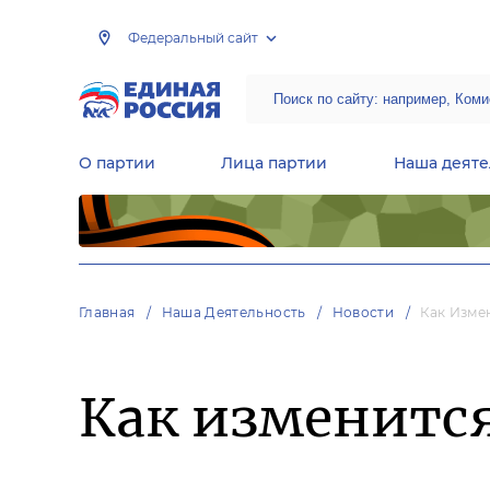
Федеральный сайт
О партии
Лица партии
Наша деяте
Центральная общественная приемная Председателя партии «Единая Россия»
Народная программа «Единой России»
Региональные общ
Руководящий состав Межрегиональных координационных советов
Центральная контрольная комиссия партии
Главная
Наша Деятельность
Новости
Как Изме
Как изменится