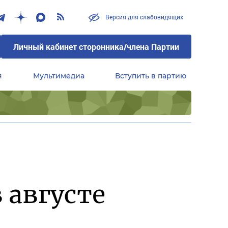
Версия для слабовидящих
Личный кабинет сторонника/члена Партии
я
Мультимедиа
Вступить в партию
Центральный совет сторонников партии «Единая Россия»
 августе