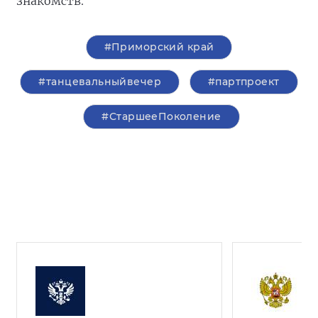
знакомств.
#Приморский край
#танцевальныйвечер
#партпроект
#СтаршееПоколение