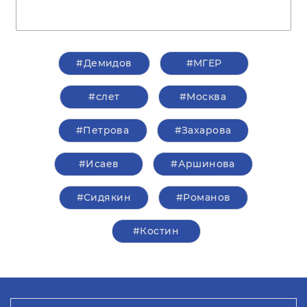
#Демидов
#‎МГЕР‬
#слет
#Москва
#Петрова
#Захарова
#Исаев
#Аршинова
#Сидякин
#Романов
#Костин