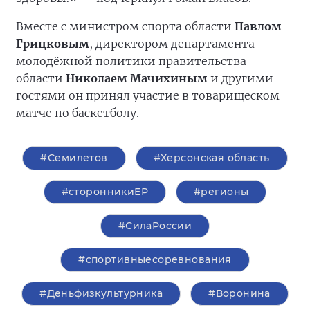
Вместе с министром спорта области
Павлом
Грицковым
, директором департамента
молодёжной политики правительства
области
Николаем Мачихиным
и другими
гостями он принял участие в товарищеском
матче по баскетболу.
#Семилетов
#Херсонская область
#сторонникиЕР
#регионы
#СилаРоссии
#спортивныесоревнования
#Деньфизкультурника
#Воронина