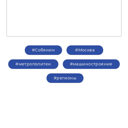
#Собянин
#Москва
#метрополитен
#машиностроение
#регионы