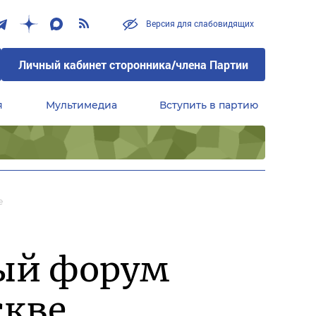
Версия для слабовидящих
Личный кабинет сторонника/члена Партии
я
Мультимедиа
Вступить в партию
Центральный совет сторонников партии «Единая Россия»
е
ый форум
скве