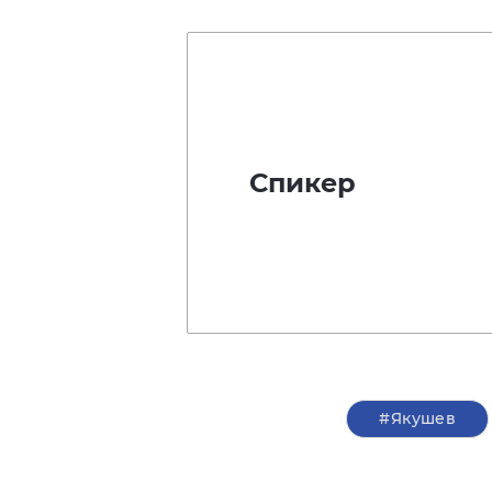
Спикер
#Якушев