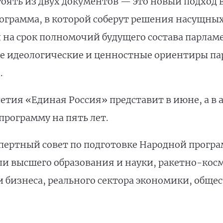
оять из двух документов — это новый подход в
ограмма, в которой соберут решения насущных
 на срок полномочий будущего состава парламе
е идеологические и ценностные ориентиры па
.
тия «Единая Россия» представит в июне, а в а
рограмму на пять лет.
пертный совет по подготовке Народной програ
ли высшего образования и науки, ракетно-кос
 бизнеса, реального сектора экономики, общ