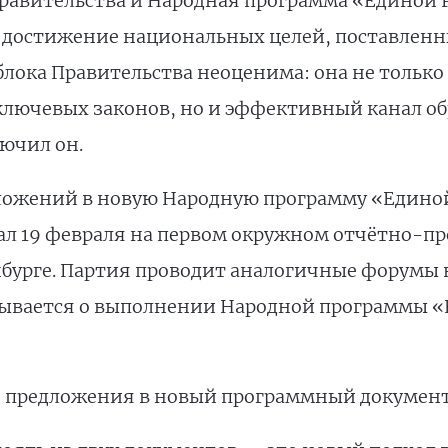
равительства и Народная программа «Единой 
 достижение национальных целей, поставленн
блока Правительства неоценима: она не только
ючевых законов, но и эффективный канал обр
ючил он.
ложений в новую Народную программу «Единой
ал 19 февраля на первом окружном отчётно-п
нбурге. Партия проводит аналогичные форумы в
тывается о выполнении Народной программы «
 предложения в новый программный документ