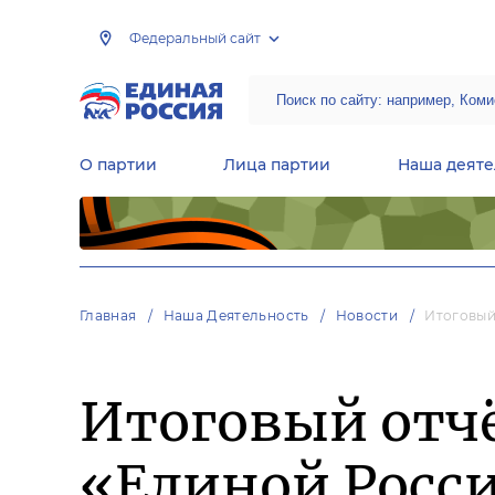
Федеральный сайт
О партии
Лица партии
Наша деяте
Центральная общественная приемная Председателя партии «Единая Россия»
Народная программа «Единой России»
Региональные общ
Руководящий состав Межрегиональных координационных советов
Центральная контрольная комиссия партии
Главная
Наша Деятельность
Новости
Итоговый
Итоговый отч
«Единой Росси