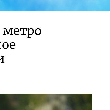
 метро
ное
и