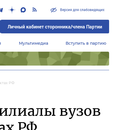
Версия для слабовидящих
Личный кабинет сторонника/члена Партии
я
Мультимедиа
Вступить в партию
Центральный совет сторонников партии «Единая Россия»
ктах РФ
илиалы вузов
ах РФ