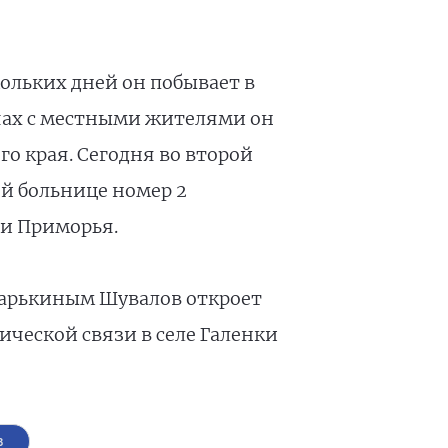
кольких дней он побывает в
ечах с местными жителями он
о края. Сегодня во второй
й больнице номер 2
ли Приморья.
Дарькиным Шувалов откроет
ческой связи в селе Галенки
в