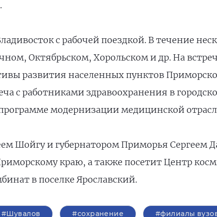
.
ладивосток с рабочей поездкой. В течение нес
чном, Октябрьском, Хорольском и др. На встр
тивы развития населенных пунктов Приморског
еча с работниками здравоохранения в городско
о программе модернизации медицинской отрас
геем Шойгу и губернатором Приморья Сергеем 
риморскому краю, а также посетит Центр косми
бинат в поселке Ярославский.
#Шувалов
#сохранение
#филиалы вузо