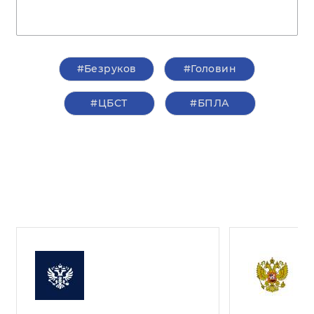
#Безруков
#Головин
#ЦБСТ
#БПЛА