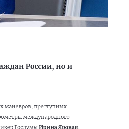
аждан России, но и
ых маневров, преступных
арометры международного
пикер Госдумы
Ирина Яровая
,