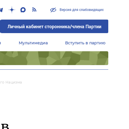
Версия для слабовидящих
Личный кабинет сторонника/члена Партии
я
Мультимедиа
Вступить в партию
Центральный совет сторонников партии «Единая Россия»
го Нацизма
ив