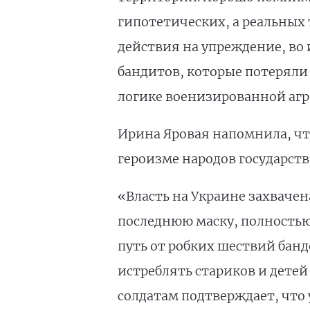
гипотетических, а реальных 
действия на упреждение, во 
бандитов, которые потеряли 
логике военизированной агре
Ирина Яровая напомнила, чт
героизме народов государст
«Власть на Украине захвачен
последнюю маску, полностью
путь от робких шествий банд
истреблять стариков и детей
солдатам подтверждает, что у