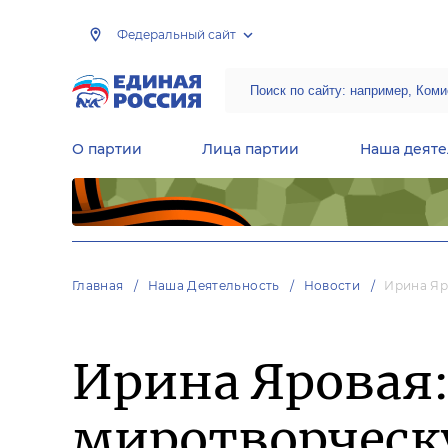
Федеральный сайт
О партии
Лица партии
Наша деяте
Центральная общественная приемная Председателя партии «Единая Россия»
Народная программа «Единой России»
Региональные общ
Руководящий состав Межрегиональных координационных советов
Центральная контрольная комиссия партии
Главная
Наша Деятельность
Новости
Ирина Яр
Ирина Яровая
миротворческ