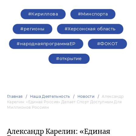
#Кириллова
#Минспорта
#регионы
#Херсонская область
#народнаяпрограммаЕР
#ФОКОТ
#открытие
Главная
Наша Деятельность
Новости
Александр
Карелин: «Единая Россия» Делает Спорт Доступным Для
Миллионов Россиян
Александр Карелин: «Единая