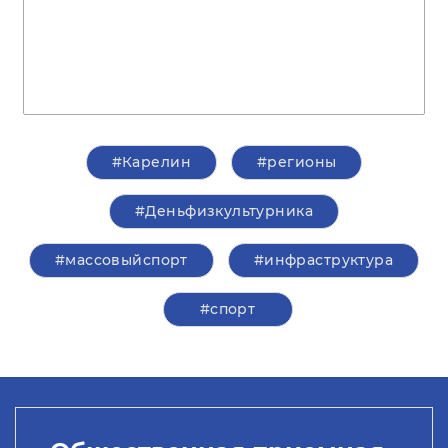
#Карелин
#регионы
#Деньфизкультурника
#массовыйспорт
#инфраструктура
#спорт