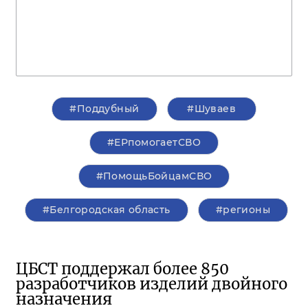
#Поддубный
#Шуваев
#ЕРпомогаетСВО
#ПомощьБойцамСВО
#Белгородская область
#регионы
ЦБСТ поддержал более 850
разработчиков изделий двойного
назначения