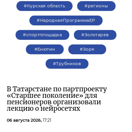
#Курская область
#регионы
#НароднаяПрограммаЕР
#спортплощадка
#Золотарев
#Енютин
#Зоря
#Трубников
В Татарстане по партпроекту
«Старшее поколение» для
пенсионеров организовали
лекцию о нейросетях
06 августа 2026,
17:21