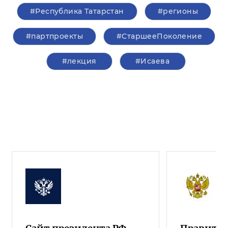
#Республика Татарстан
#регионы
#партпроекты
#СтаршееПоколение
#лекция
#Исаева