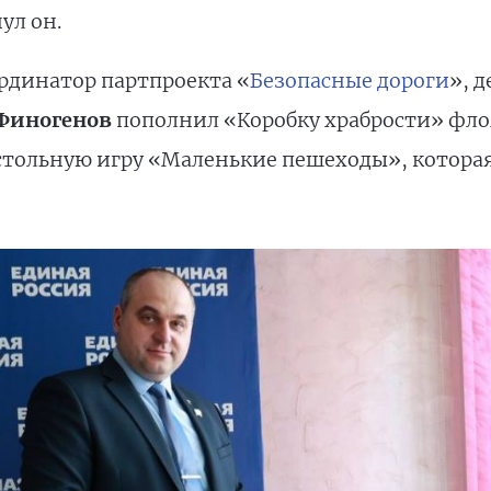
ул он.
рдинатор партпроекта «
Безопасные дороги
», 
 Финогенов
пополнил «Коробку храбрости» фло
астольную игру «Маленькие пешеходы», которая