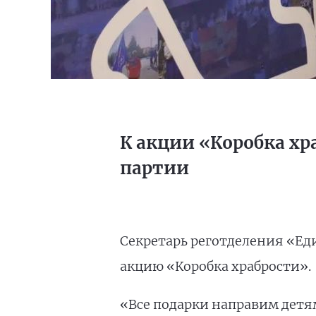
К акции «Коробка х
партии
Секретарь реготделения «Ед
акцию «Коробка храбрости».
«Все подарки направим детя