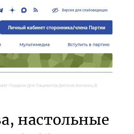
Версия для слабовидящих
Личный кабинет сторонника/члена Партии
я
Мультимедиа
Вступить в партию
Центральный совет сторонников партии «Единая Россия»
рает Подарки Для Пациентов Детских Больниц В
а, настольные