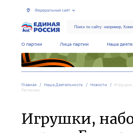
Федеральный сайт
О партии
Лица партии
Наша деяте
Центральная общественная приемная Председателя партии «Единая Россия»
Народная программа «Единой России»
Региональные общ
Руководящий состав Межрегиональных координационных советов
Центральная контрольная комиссия партии
Главная
Наша Деятельность
Новости
Игрушки,
Регионах
Игрушки, набо