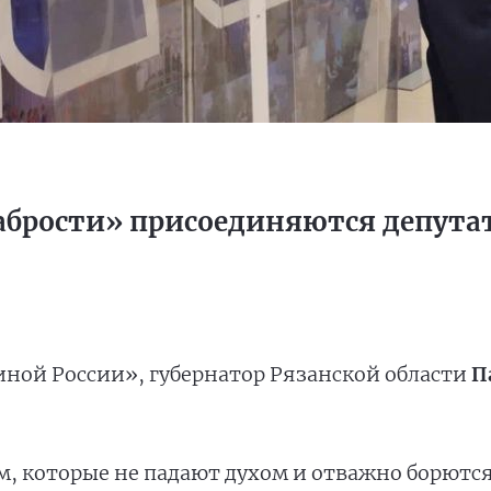
рабрости» присоединяются депута
иной России», губернатор Рязанской области
П
м, которые не падают духом и отважно борютс