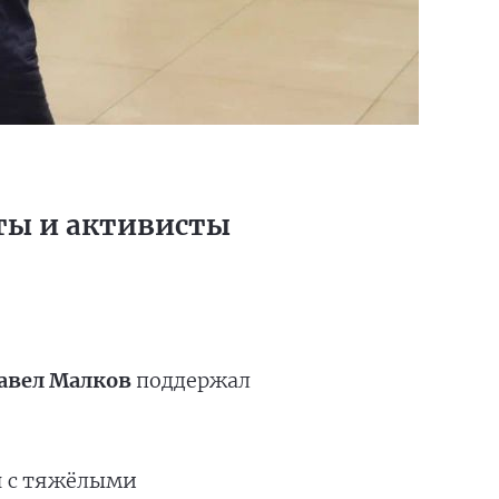
ты и активисты
авел Малков
поддержал
я с тяжёлыми