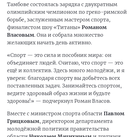
Тамбове состоялась зарядка с двукратным
олимпийским чемпионом по греко-римской
борьбе, заслуженным мастером спорта,
финалистом шоу «Титаны»
Романом
Власовым
. Она и собрала множество
желающих начать день активно.
«Спорт — это сила и пособник мира: он
объединяет людей. Считаю, что спорт — это
ещё и коллектив. Здесь много молодёжи, и я
уверен: благодаря спорту вы добьётесь всех
поставленных задач. Занимайтесь спортом,
ведите здоровый образ жизни и будьте
здоровы!» — подчеркнул Роман Власов.
Вместе с министром спорта области
Павлом
Грицковым
, директором департамента
молодёжной политики правительства
области
Николаем Мачихиным
и другими