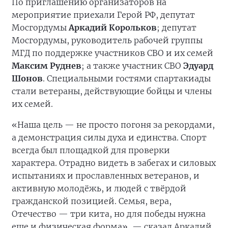
По приглашению организаторов на
мероприятие приехали Герой РФ, депутат
Мосгордумы
Аркадий Корольков
; депутат
Мосгордумы, руководитель рабочей группы
МГД по поддержке участников СВО и их семей
Максим Руднев
; а также участник СВО
Эдуард
Шонов
. Специальными гостями спартакиады
стали ветераны, действующие бойцы и члены
их семей.
«Наша цель — не просто погоня за рекордами,
а демонстрация силы духа и единства. Спорт
всегда был площадкой для проверки
характера. Отрадно видеть в забегах и силовых
испытаниях и прославленных ветеранов, и
активную молодёжь, и людей с твёрдой
гражданской позицией. Семья, вера,
Отечество — три кита, но для победы нужна
еще и физическая форма», — сказал Аркадий