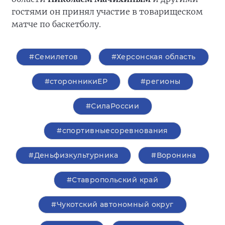
гостями он принял участие в товарищеском
матче по баскетболу.
#Семилетов
#Херсонская область
#сторонникиЕР
#регионы
#СилаРоссии
#спортивныесоревнования
#Деньфизкультурника
#Воронина
#Ставропольский край
#Чукотский автономный округ