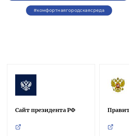
#комфортнаягородскаясреда
Сайт президента РФ
Правител