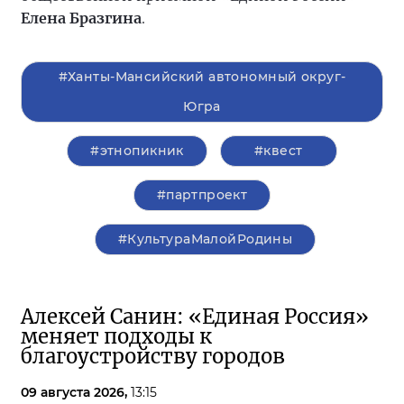
Елена Бразгина
.
#Ханты-Мансийский автономный округ-
Югра
#этнопикник
#квест
#партпроект
#КультураМалойРодины
Алексей Санин: «Единая Россия»
меняет подходы к
благоустройству городов
09 августа 2026,
13:15