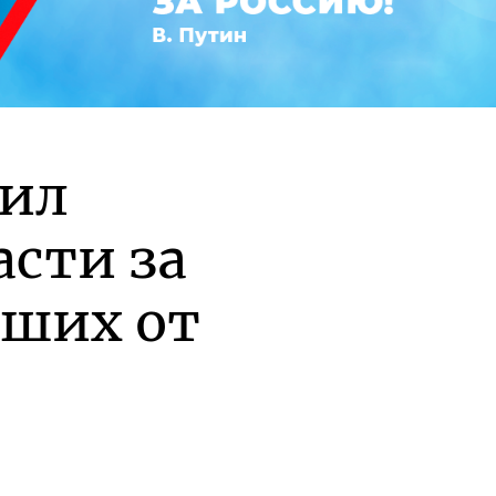
рил
асти за
вших от