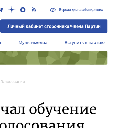
Версия для слабовидящих
Личный кабинет сторонника/члена Партии
я
Мультимедиа
Вступить в партию
Центральный совет сторонников партии «Единая Россия»
 Голосования
чал обучение
голосования