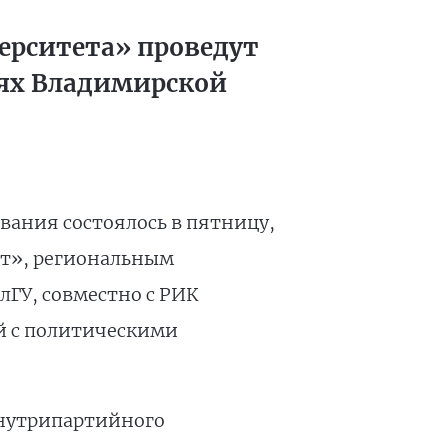
ерситета» проведут
иях Владимирской
вания состоялось в пятницу,
ет», региональным
лГУ, совместно с РИК
й с политическими
внутрипартийного