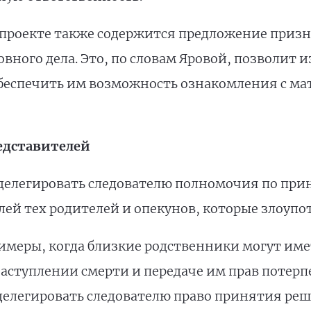
опроекте также содержится предложение приз
вного дела. Это, по словам Яровой, позволит 
обеспечить им возможность ознакомления с ма
едставителей
 делегировать следователю полномочия по пр
лей тех родителей и опекунов, которые злоупо
имеры, когда близкие родственники могут им
аступлении смерти и передаче им прав потерпе
 делегировать следователю право принятия ре