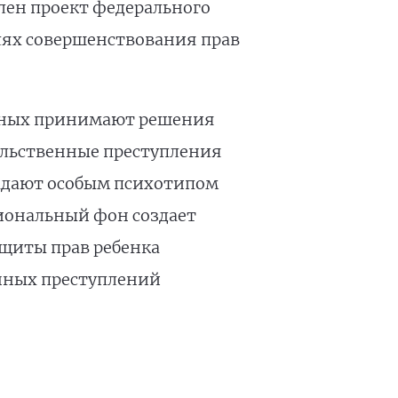
лен проект федерального
лях совершенствования прав
сяжных принимают решения
ильственные преступления
ладают особым психотипом
иональный фон создает
ащиты прав ребенка
енных преступлений