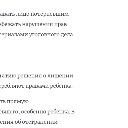
навать лицо потерпевшим
избежать нарушения прав
териалами уголовного дела
инятию решения о лишении
требляют правами ребенка.
еть прямую
вшего, особенно ребенка. В
шения об отстранении