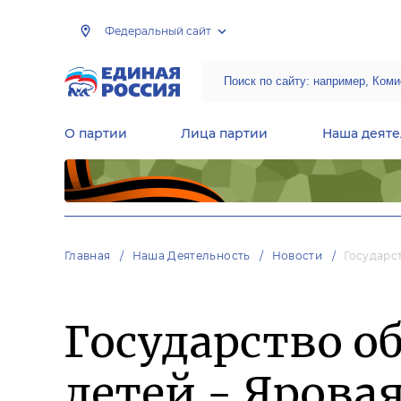
Федеральный сайт
О партии
Лица партии
Наша деяте
Центральная общественная приемная Председателя партии «Единая Россия»
Народная программа «Единой России»
Региональные общ
Руководящий состав Межрегиональных координационных советов
Центральная контрольная комиссия партии
Главная
Наша Деятельность
Новости
Государс
Государство о
детей - Ярова