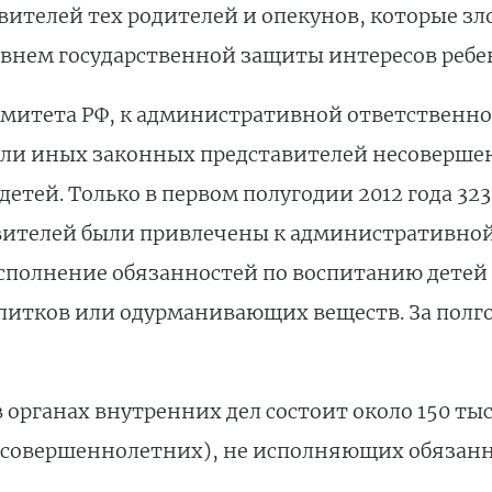
авителей тех родителей и опекунов, которые з
овнем государственной защиты интересов ребе
митета РФ, к административной ответственн
 или иных законных представителей несоверш
етей. Только в первом полугодии 2012 года 32
ителей были привлечены к административной 
исполнение обязанностей по воспитанию детей 
питков или одурманивающих веществ. За полго
в органах внутренних дел состоит около 150 т
есовершеннолетних), не исполняющих обязан