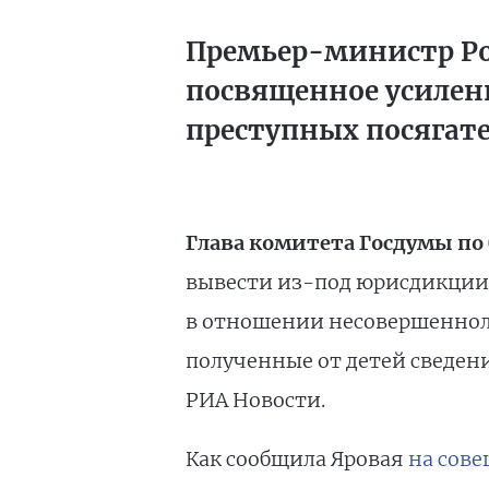
Премьер-министр Ро
посвященное усилен
преступных посягат
Глава комитета Госдумы по
вывести из-под юрисдикции 
в отношении несовершенноле
полученные от детей сведен
РИА Новости.
Как сообщила Яровая
на сов