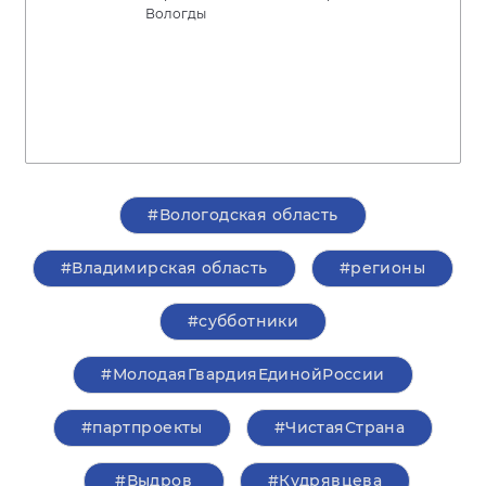
Вологды
#Вологодская область
#Владимирская область
#регионы
#субботники
#МолодаяГвардияЕдинойРоссии
#партпроекты
#ЧистаяСтрана
#Выдров
#Кудрявцева