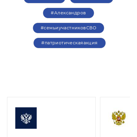
#Александров
#семьиучастниковСВО
#патриотическаяакция