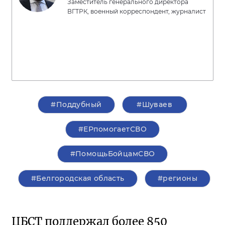
Заместитель генерального директора
ВГТРК, военный корреспондент, журналист
#Поддубный
#Шуваев
#ЕРпомогаетСВО
#ПомощьБойцамСВО
#Белгородская область
#регионы
ЦБСТ поддержал более 850