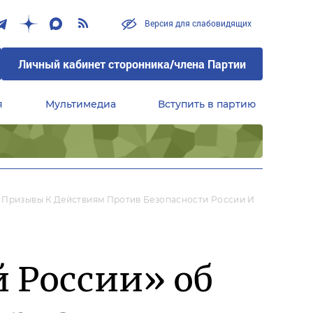
Версия для слабовидящих
Личный кабинет сторонника/члена Партии
я
Мультимедиа
Вступить в партию
Центральный совет сторонников партии «Единая Россия»
а Призывы К Действиям Против Безопасности России И
 России» об