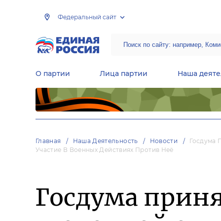
Федеральный сайт
О партии
Лица партии
Наша деяте
Центральная общественная приемная Председателя партии «Единая Россия»
Народная программа «Единой России»
Региональные общ
Руководящий состав Межрегиональных координационных советов
Центральная контрольная комиссия партии
Главная
Наша Деятельность
Новости
Госдума 
Участие В Военных Действиях Против Неё
Госдума приня