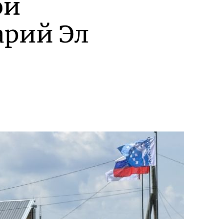
ой
арий Эл