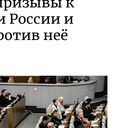
 призывы к
и России и
ротив неё