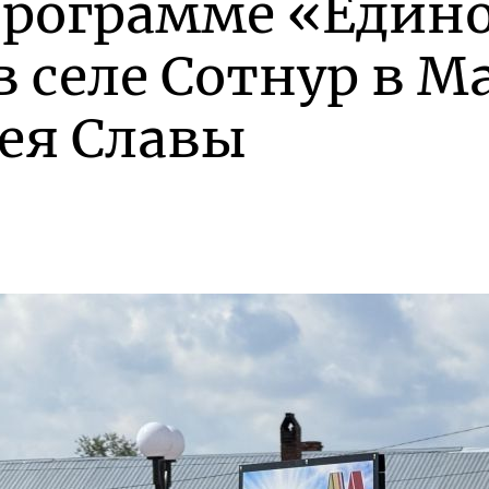
программе «Един
в селе Сотнур в М
ея Славы