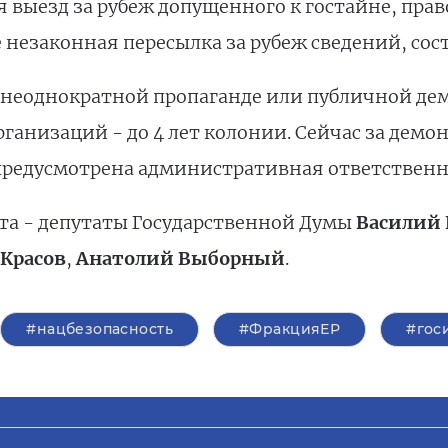
я выезд за рубеж допущенного к гостайне, прав
е незаконная пересылка за рубеж сведений, со
о неоднократной пропаганде или публичной д
ганизаций - до 4 лет колонии. Сейчас за дем
предусмотрена административная ответственн
кта - депутаты Государственной Думы
Василий 
Красов
,
Анатолий Выборный
.
#нацбезопасность
#ФракцияЕР
#гос