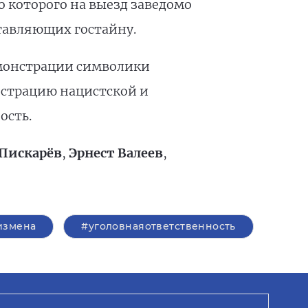
о которого на выезд заведомо
ставляющих гостайну.
емонстрации символики
онстрацию нацистской и
ость.
Пискарёв
,
Эрнест Валеев
,
измена
#уголовнаяответственность