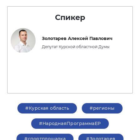
Спикер
Золотарев Алексей Павлович
Депутат Курской областной Думы
#Курская область
#регионы
#НароднаяПрограммаЕР
#спортплощадка
#Золотарев