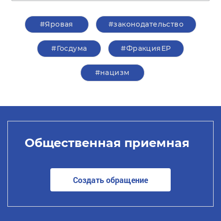
#Яровая
#законодательство
#Госдума
#ФракцияЕР
#нацизм
Общественная приемная
Создать обращение