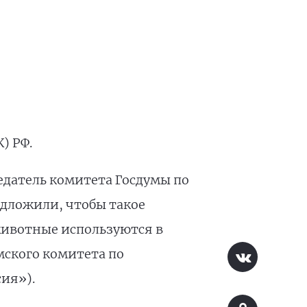
) РФ.
едатель комитета Госдумы по
едложили, чтобы такое
животные используются в
мского комитета по
сия»).