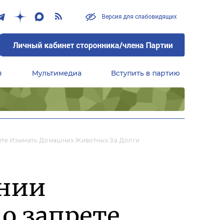
Версия для слабовидящих
Личный кабинет сторонника/члена Партии
я
Мультимедиа
Вступить в партию
Центральный совет сторонников партии «Единая Россия»
ете Изымать Домашних Животных За Долги
ении
о запрете