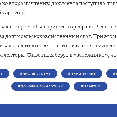
 ко второму чтению документа поступило лишь
 характер.
аконопроект был принят 10 февраля. В соответ
 долги сельскохозяйственный скот. При этом 
 в законодательстве — они считаются имущест
оллекторы. Животных берут в «заложники», чт
ов
#чистаястрана
#инициатива
#
#домашниеживотные
#изъятие