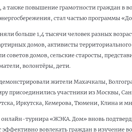
, а также повышение грамотности граждан в 
энергосбережения, стал частью программы «До
яли больше 1,4 тысячи человек разных возраст
артирных домов, активисты территориального
и советов домов, сельские старосты, представ
атели, волонтёры, дети.
емонстрировали жители Махачкалы, Волгоград
ниру присоединились участники из Москвы, Сан
тска, Иркутска, Кемерова, Тюмени, Клина и мн
 онлайн-турнира «ЖЭКА. Дом» вновь подтверд
 эффективно вовлекать граждан в изучение в