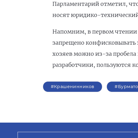
Парламентарий отметил, что
носят юридико-технический
Напомним, в первом чтении з
запрещено конфисковывать за
хозяев можно из-за пробела
разработчики, пользуются к
#Крашенинников
#Бурмат