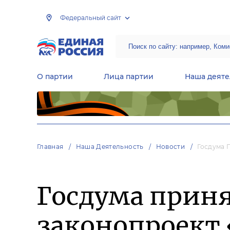
Федеральный сайт
О партии
Лица партии
Наша деяте
Центральная общественная приемная Председателя партии «Единая Россия»
Народная программа «Единой России»
Региональные общ
Руководящий состав Межрегиональных координационных советов
Центральная контрольная комиссия партии
Главная
Наша Деятельность
Новости
Госдума 
Госдума приня
законопроект 