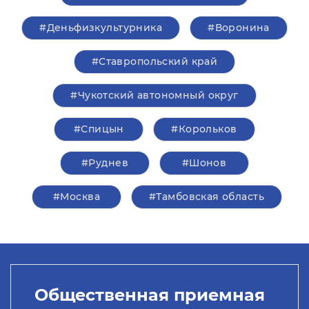
#Деньфизкультурника
#Воронина
#Ставропольский край
#Чукотский автономный округ
#Спицын
#Корольков
#Руднев
#Шонов
#Москва
#Тамбовская область
Общественная приемная