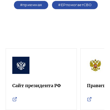
#приемная
#ЕРпомогаетСВО
Сайт президента РФ
Правител