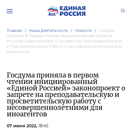
Главная
Наша Деятельность
Новости
Госдума
Приняла В Первом Чтении Инициированный «Единой
Россией» Законопроект О Запрете На Преподавательскую
И Просветительскую Работу С Несовершеннолетними Для
Иноагентов
Госдума приняла в первом
чтении инициированный
«Единой Россией» законопроект о
запрете на преподавательскую и
просветительскую работу с
несовершеннолетними для
иноагентов
07 июня 2022,
18:45