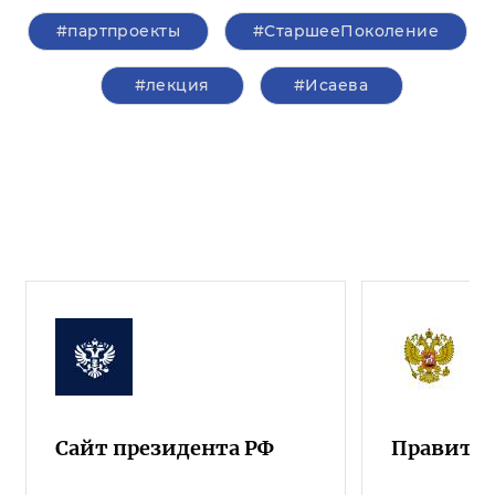
#партпроекты
#СтаршееПоколение
#лекция
#Исаева
Сайт президента РФ
Правител