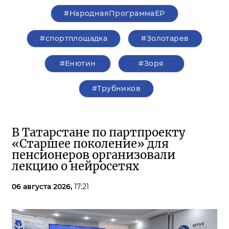
#НароднаяПрограммаЕР
#спортплощадка
#Золотарев
#Енютин
#Зоря
#Трубников
В Татарстане по партпроекту
«Старшее поколение» для
пенсионеров организовали
лекцию о нейросетях
06 августа 2026,
17:21