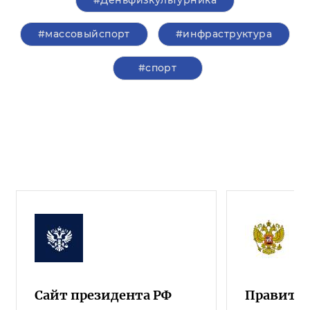
#Деньфизкультурника
#массовыйспорт
#инфраструктура
#спорт
Сайт президента РФ
Правител