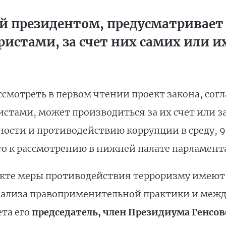
й президентом, предусматривает
истами, за счет них самих или и
ссмотреть в первом чтении проект закона, со
стами, может производиться за их счет или за
ости и противодействию коррупции в среду, 9
го к рассмотрению в нижней палате парламента
кте меры противодействия терроризму имеют
нализа правоприменительной практики и межд
ета его
председатель, член Президиума Генсо