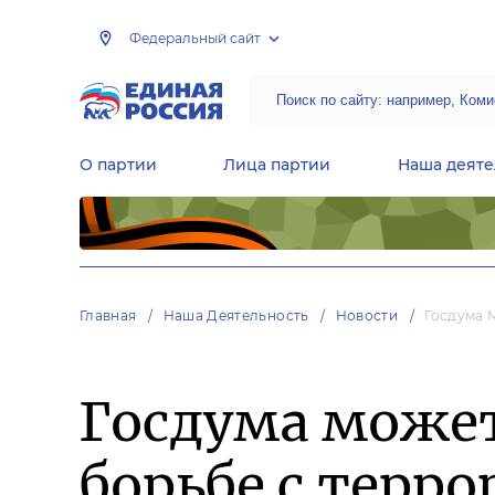
Федеральный сайт
О партии
Лица партии
Наша деяте
Центральная общественная приемная Председателя партии «Единая Россия»
Народная программа «Единой России»
Региональные общ
Руководящий состав Межрегиональных координационных советов
Центральная контрольная комиссия партии
Главная
Наша Деятельность
Новости
Госдума 
Госдума может
борьбе с терр