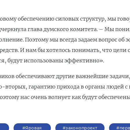
вому обеспечению силовых структур, мы говор
одчеркнула глава думского комитета. – Мы пон
олнение. Поэтому мы всегда задаем вопрос об
дств. И нам бы хотелось понимать, что цели о
ся, будут использованы эффективно».
иков обеспечивают другие важнейшие задачи,
во-вторых, гарантию прихода в органы людей 
Поэтому нас очень волнует как будут обеспечен
#Яровая
#законопроект
#перв