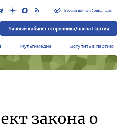
Версия для слабовидящих
Личный кабинет сторонника/члена Партии
я
Мультимедиа
Вступить в партию
Центральный совет сторонников партии «Единая Россия»
ект закона о