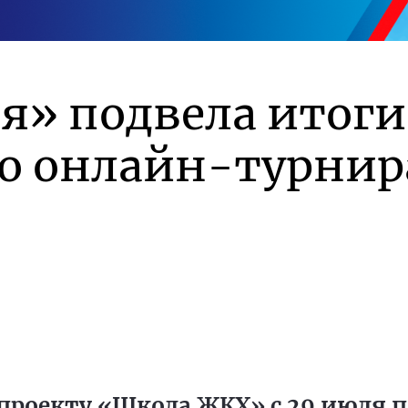
я» подвела итоги
го онлайн-турнир
проекту «Школа ЖКХ» с 29 июля по