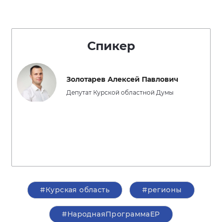
Спикер
Золотарев Алексей Павлович
Депутат Курской областной Думы
#Курская область
#регионы
#НароднаяПрограммаЕР