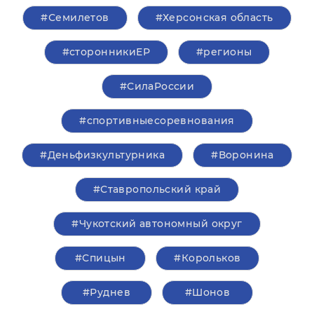
#Семилетов
#Херсонская область
#сторонникиЕР
#регионы
#СилаРоссии
#спортивныесоревнования
#Деньфизкультурника
#Воронина
#Ставропольский край
#Чукотский автономный округ
#Спицын
#Корольков
#Руднев
#Шонов