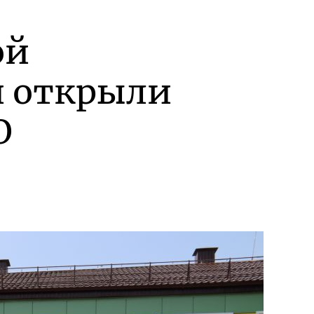
ой
и открыли
О