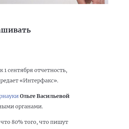
рашивать
о к 1 сентября отчетность,
ередает «Интерфакс».
рнауки
Ольге Васильевой
ными органами.
что 80% того, что пишут