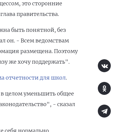
цессом, это сторонние
 глава правительства.
лжна быть понятной, без
л он. - Всем ведомствам
ормация размещена. Поэтому
азу же хочу поддержать".
а отчетности для школ
.
ы в целом уменьшить общее
аконодательство", - сказал
ые себя нормально