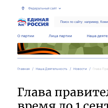
Федеральный сайт
О партии
Лица партии
Наша деяте
Центральная общественная приемная Председателя партии «Единая Россия»
Народная программа «Единой России»
Региональные общ
Руководящий состав Межрегиональных координационных советов
Центральная контрольная комиссия партии
Главная
Наша Деятельность
Новости
Глава Пр
Глава правите
время до 1 се