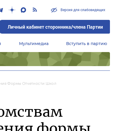
Версия для слабовидящих
Личный кабинет сторонника/члена Партии
я
Мультимедиа
Вступить в партию
Центральный совет сторонников партии «Единая Россия»
ения Формы Отчетности Школ
домствам
щения формы