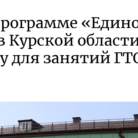
программе «Един
в Курской област
у для занятий ГТ