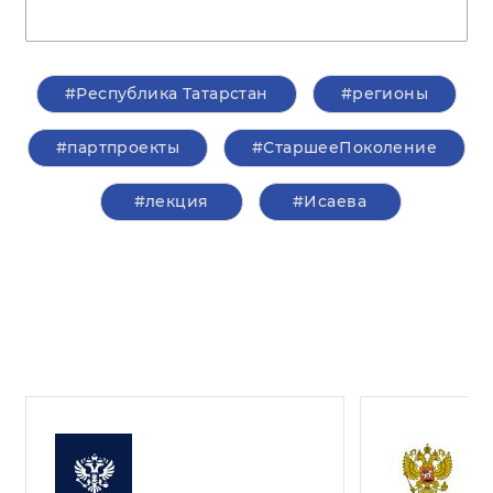
#Республика Татарстан
#регионы
#партпроекты
#СтаршееПоколение
#лекция
#Исаева