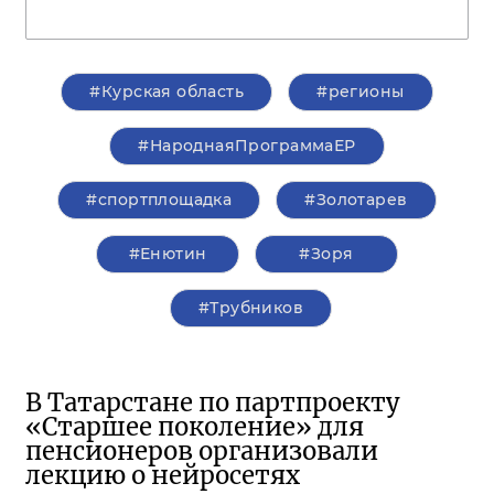
#Курская область
#регионы
#НароднаяПрограммаЕР
#спортплощадка
#Золотарев
#Енютин
#Зоря
#Трубников
В Татарстане по партпроекту
«Старшее поколение» для
пенсионеров организовали
лекцию о нейросетях