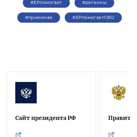
#ЕРпомогает
#регионы
#приемная
#ЕРпомогаетСВО
Сайт президента РФ
Правител