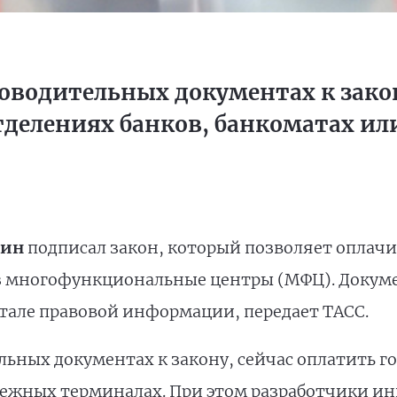
роводительных документах к зако
отделениях банков, банкоматах и
тин
подписал закон, который позволяет оплачи
з многофункциональные центры (МФЦ). Докуме
але правовой информации, передает ТАСС.
льных документах к закону, сейчас оплатить г
тежных терминалах. При этом разработчики и