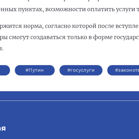
енных пунктах, возможности оплатить услуги 
ержится норма, согласно которой после вступле
 смогут создаваться только в форме государ
.
#Путин
#госуслуги
#законот
ая