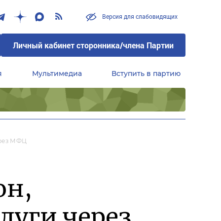
Версия для слабовидящих
Личный кабинет сторонника/члена Партии
я
Мультимедиа
Вступить в партию
Центральный совет сторонников партии «Единая Россия»
ерез МФЦ
он,
луги через