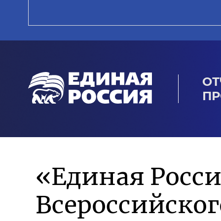
ОТ
ПР
«Единая Росси
Всероссийско