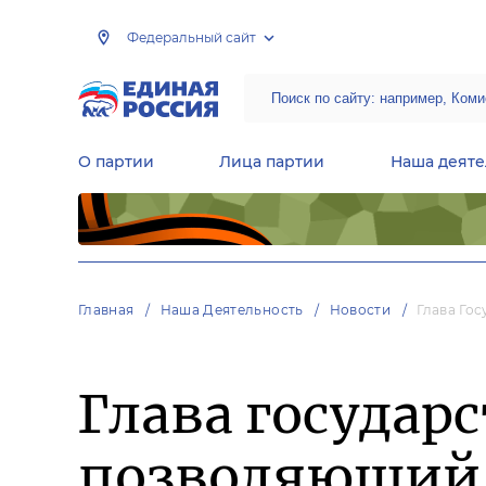
Федеральный сайт
О партии
Лица партии
Наша деяте
Центральная общественная приемная Председателя партии «Единая Россия»
Народная программа «Единой России»
Региональные общ
Руководящий состав Межрегиональных координационных советов
Центральная контрольная комиссия партии
Главная
Наша Деятельность
Новости
Глава Го
Глава государ
позволяющий о