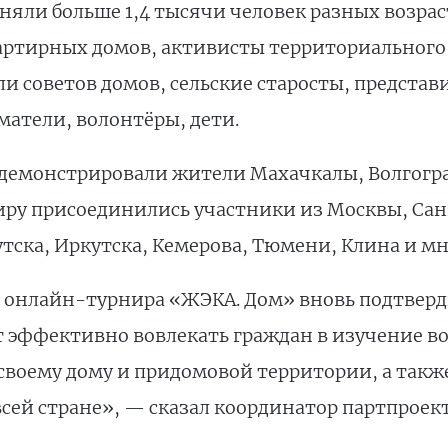
яли больше 1,4 тысячи человек разных возраст
артирных домов, активисты территориального
и советов домов, сельские старосты, представ
атели, волонтёры, дети.
емонстрировали жители Махачкалы, Волгоград
ниру присоединились участники из Москвы, Сан
тска, Иркутска, Кемерова, Тюмени, Клина и мн
 онлайн-турнира «ЖЭКА. Дом» вновь подтверд
 эффективно вовлекать граждан в изучение в
своему дому и придомовой территории, а такж
всей стране», — сказал координатор партпроек