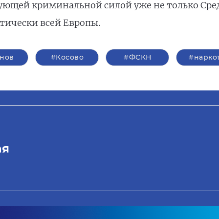
ующей криминальной силой уже не только Сре
тически всей Европы.
нов
#Косово
#ФСКН
#нарко
ая