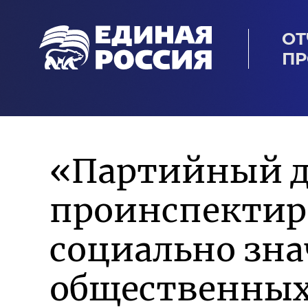
ОТ
ПР
«Партийный д
проинспектиро
социально зн
общественных