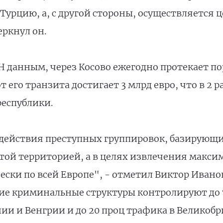
Турцию, а, с другой стороны, осуществляется ц
еркнул он.
 данным, через Косово ежегодно протекает пор
его транзита достигает 3 млрд евро, что в 2 р
еспублики.
у действия преступных группировок, базирующ
этой территорией, а в целях извлечения макс
ески по всей Европе", - отметил Виктор Ивано
кие криминальные структуры контролируют до 
и и Венгрии и до 20 проц трафика в Великобр