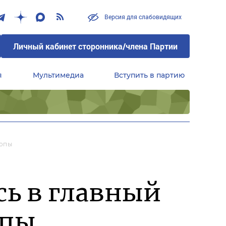
Версия для слабовидящих
Личный кабинет сторонника/члена Партии
я
Мультимедиа
Вступить в партию
Центральный совет сторонников партии «Единая Россия»
ропы
сь в главный
опы