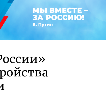
России»
тройства
и