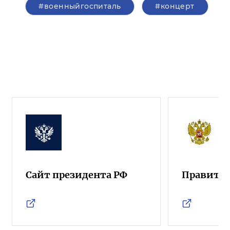
#военныйгоспиталь
#концерт
Сайт президента РФ
Правител