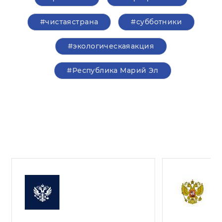
#чистаястрана
#субботники
#экологическаяакция
#Республика Марий Эл