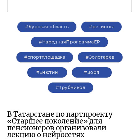
#Курская область
#регионы
#НароднаяПрограммаЕР
#спортплощадка
#Золотарев
#Енютин
#Зоря
#Трубников
В Татарстане по партпроекту
«Старшее поколение» для
пенсионеров организовали
лекцию о нейросетях