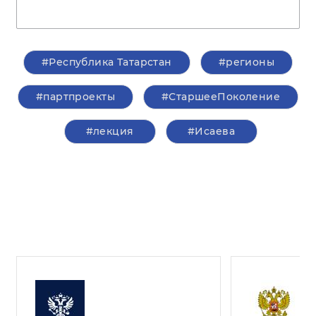
#Республика Татарстан
#регионы
#партпроекты
#СтаршееПоколение
#лекция
#Исаева