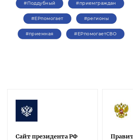
#Поддубный
#приемграждан
#ЕРпомогает
#регионы
#приемная
#ЕРпомогаетСВО
Сайт президента РФ
Правител