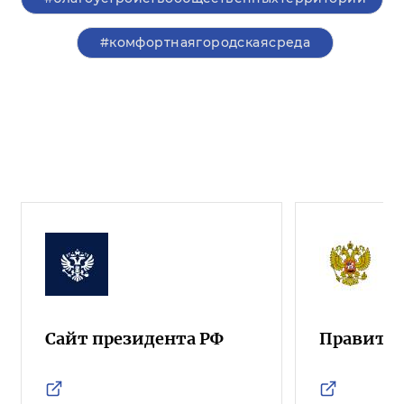
#комфортнаягородскаясреда
Сайт президента РФ
Правител