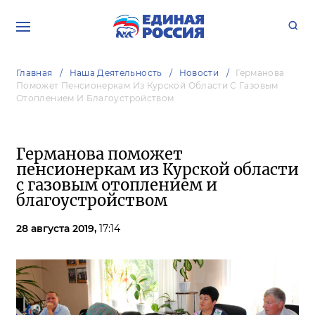
Главная
Наша Деятельность
Новости
Германова
Поможет Пенсионеркам Из Курской Области С Газовым
Отоплением И Благоустройством
Германова поможет
пенсионеркам из Курской области
с газовым отоплением и
благоустройством
28 августа 2019,
17:14