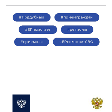
#Поддубный
#приемграждан
#ЕРпомогает
#регионы
#приемная
#ЕРпомогаетСВО