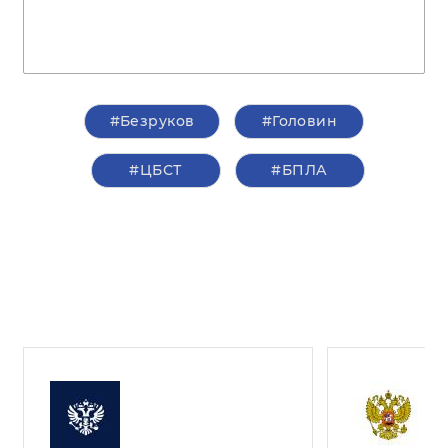
#Безруков
#Головин
#ЦБСТ
#БПЛА