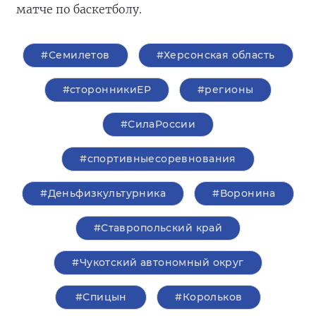
матче по баскетболу.
#Семилетов
#Херсонская область
#сторонникиЕР
#регионы
#СилаРоссии
#спортивныесоревнования
#Деньфизкультурника
#Воронина
#Ставропольский край
#Чукотский автономный округ
#Спицын
#Корольков