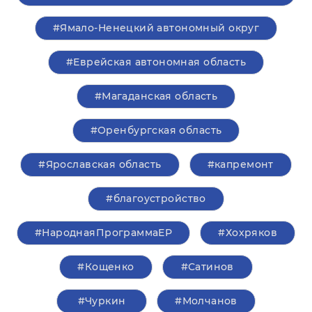
#Ямало-Ненецкий автономный округ
#Еврейская автономная область
#Магаданская область
#Оренбургская область
#Ярославская область
#капремонт
#благоустройство
#НароднаяПрограммаЕР
#Хохряков
#Кощенко
#Сатинов
#Чуркин
#Молчанов