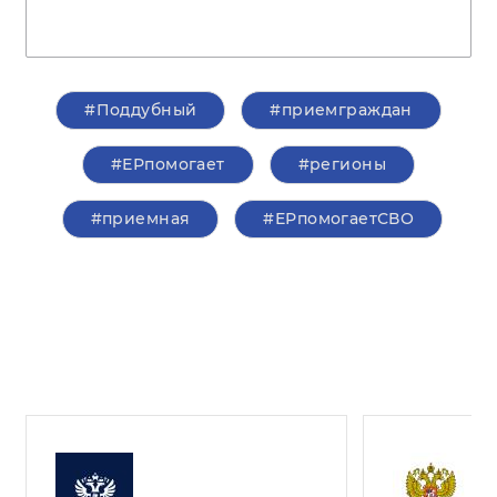
#Поддубный
#приемграждан
#ЕРпомогает
#регионы
#приемная
#ЕРпомогаетСВО