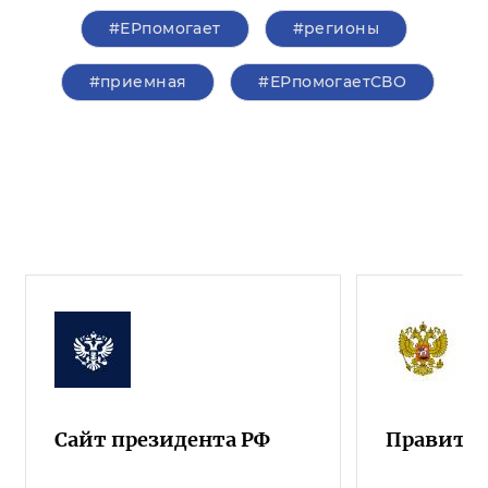
#ЕРпомогает
#регионы
#приемная
#ЕРпомогаетСВО
Сайт президента РФ
Правител