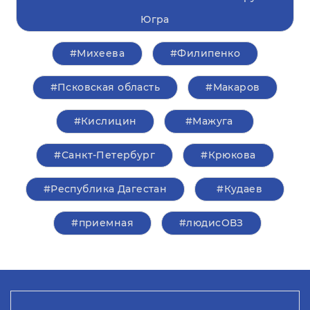
Югра
#Михеева
#Филипенко
#Псковская область
#Макаров
#Кислицин
#Мажуга
#Санкт-Петербург
#Крюкова
#Республика Дагестан
#Кудаев
#приемная
#людисОВЗ