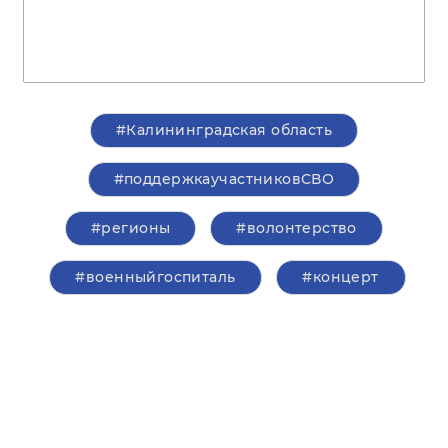
#Калининградская область
#поддержкаучастниковСВО
#регионы
#волонтерство
#военныйгоспиталь
#концерт