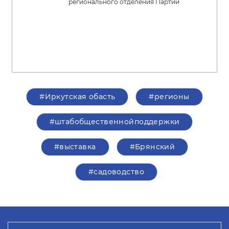
регионального отделения Партии
#Иркутская обасть
#регионы
#штабобщественнойподдержки
#выставка
#Брянский
#садоводство